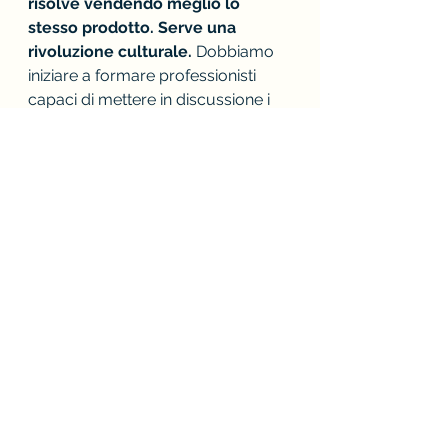
risolve vendendo meglio lo 
stesso prodotto. Serve una 
rivoluzione culturale.
 Dobbiamo 
iniziare a formare professionisti 
capaci di mettere in discussione i 
modelli esistenti. Le grandi 
innovazioni arrivano quando si 
rompono gli schemi, non quando li 
si protegge.
Per questo 
sono certo che il 
futuro dell’enologia debba 
passare da una ridefinizione della 
sua identità
: meno rigidità di 
approccio e pensiero unico, meno 
attaccamento sterile a vecchi 
stereotipi diventati dogma, m
eno 
disciplina al servizio esclusivo del 
vino, più piattaforma scientifica 