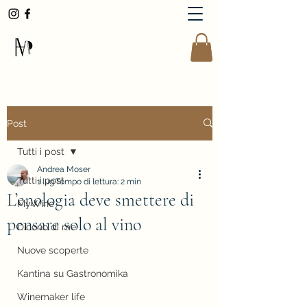
AndreaMoserWinemaker
Post
Tutti i post
Andrea Moser
Tutti i post
1 lug
Tempo di lettura: 2 min
L’enologia deve smettere di
MyWine
pensare solo al vino
Dicono di me
Nuove scoperte
Kantina su Gastronomika
Winemaker life