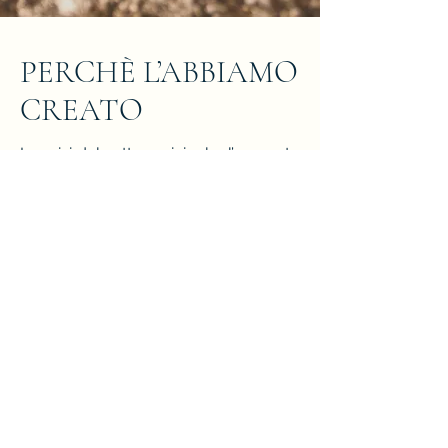
PERCHÈ L’ABBIAMO
CREATO
La crisi del settore vinicolo, l’aumento
dei prezzi, l’esigenza di una vita più
salutare e di un’alimentazione più
curata.
La necessità di bevande analcoliche
che contribuiscano
al nostro
benessere. L’esigenza dell’alta
ristorazione di costruire abbinamenti
sempre più intriganti per i menu
degustazione, e di creare dei pairing