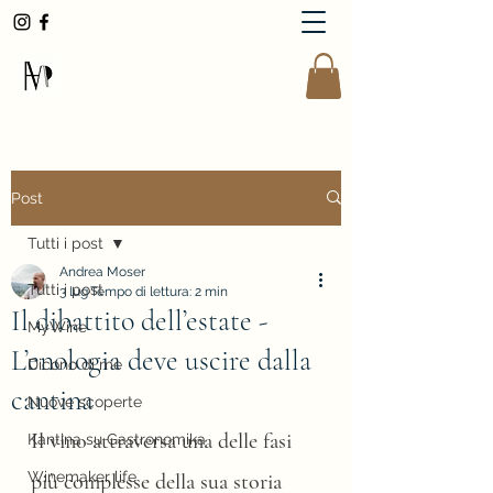
AndreaMoserWinemaker
Post
Tutti i post
Andrea Moser
Tutti i post
3 lug
Tempo di lettura: 2 min
Il dibattito dell’estate -
MyWine
L’enologia deve uscire dalla
Dicono di me
cantina
Nuove scoperte
Il vino attraversa una delle fasi 
Kantina su Gastronomika
Winemaker life
più complesse della sua storia 