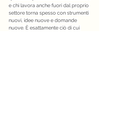
e chi lavora anche fuori dal proprio 
settore torna spesso con strumenti 
nuovi, idee nuove e domande 
nuove. È esattamente ciò di cui 
oggi il vino avrebbe bisogno.
Continua su Linkiesta 
Gastronomika 
Mostra tutti
Post recenti