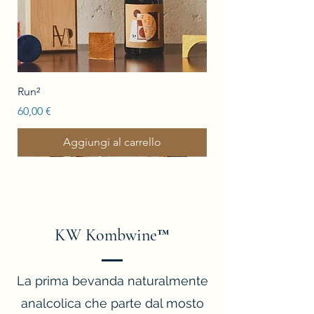
Run²
Prezzo
60,00 €
Aggiungi al carrello
En primeur
Nuova uscita
Nuova uscita
Novità
En primeur
En primeur
En primeur
KW Kombwine™
La prima bevanda naturalmente
analcolica che parte dal mosto