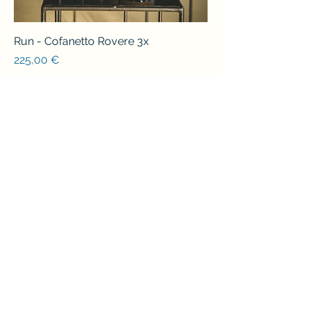
Run - Cofanetto Rovere 3x
Prezzo
225,00 €
Aggiungi al carrello