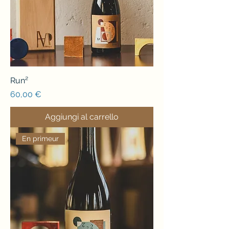
Run²
Prezzo
60,00 €
Aggiungi al carrello
En primeur