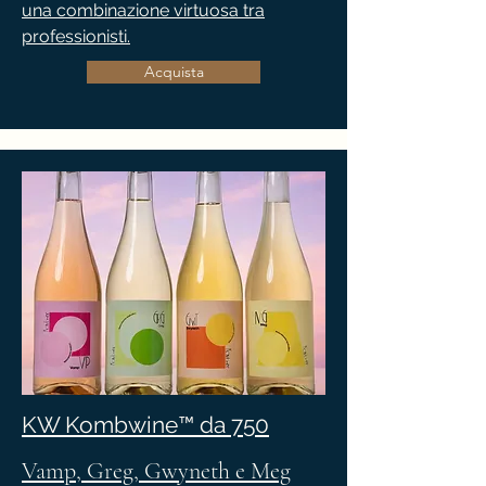
una combinazione virtuosa tra
professionisti.
Acquista
KW Kombwine™ da 750
Vamp, Greg, Gwyneth e Meg