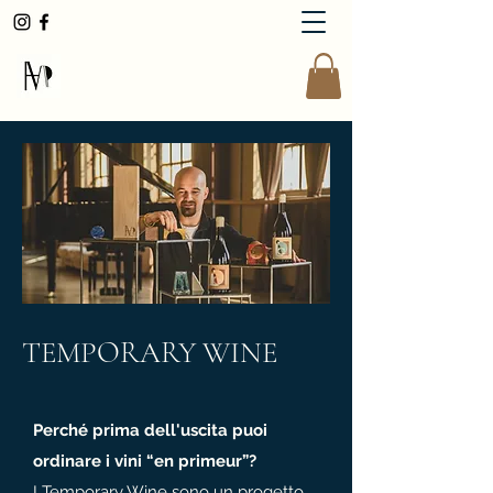
AndreaMoserWinemaker
TEMPORARY WINE
Perché prima dell'uscita puoi
ordinare i vini “en primeur”?
I Temporary Wine sono un progetto