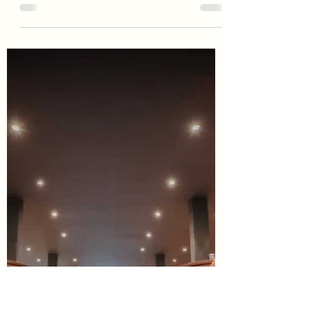
La storia del vino in una serata
A partire da una bottiglia del 1934, ecco il
racconto di una degustazione che ha
percorso quasi un secolo di produzione
vinicola Con i...