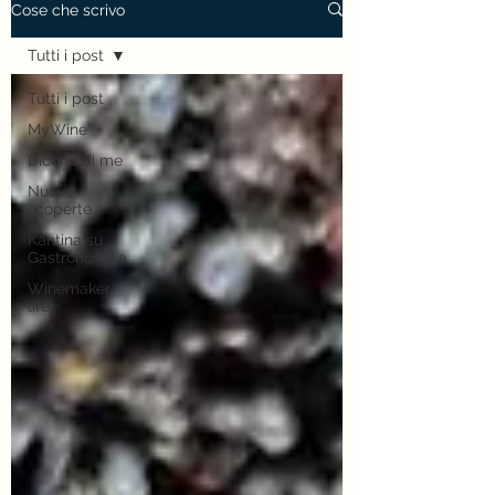
Cose che scrivo
Tutti i post
Tutti i post
MyWine
Dicono di me
Nuove
scoperte
Kantina su
Gastronomika
Winemaker
life