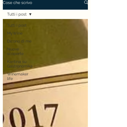
Cose che scrivo
Tutti i post
Tutti i post
MyWine
Dicono di me
Nuove
scoperte
Kantina su
Gastronomika
Winemaker
life