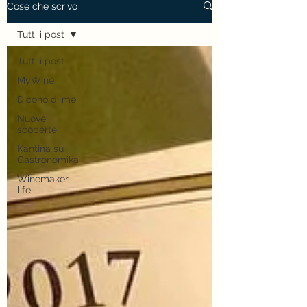
Cose che scrivo
Tutti i post
Tutti i post
MyWine
Dicono di me
Nuove
scoperte
Kantina su
Gastronomika
Winemaker
life