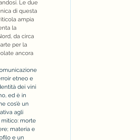
iandosi. Le due 
unica di questa 
iticola ampia 
enta la 
ord, da circa 
arte per la 
colate ancora 
“Comunicazione 
rroir etneo e 
ntità dei vini 
o, ed è in 
he cos’è un 
tiva agli 
 mitico: morte 
ere; materia e 
ofilo e un 