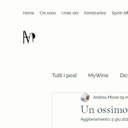
Home
Chi sono
I miei vini
Komb(w)ine
Spiriti Aff
AndreaMoserWinemaker
Tutti i post
MyWine
Di
Andrea Moser
19 n
Winemaker life
Un ossimor
Aggiornamento:
5 giu 20