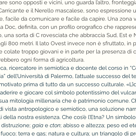
re sono opposti e vicini, uno guarda l’altro, frontegg
il Carricante e il Nerello mascalese, sono espressione 
e, facile da comunicare e facile da capire. Una zona v
a Doc, definita, con un profilo orografico che rappres
, una sorta di C rovesciata che abbraccia Sud, Est e N
gli 800 metri. Il lato Ovest invece non è sfruttato, in p
e colate troppo giovani e in parte per la presenza di 
ebbero ogni forma di agricoltura.
a, ricercatore in semiotica e docente del corso in 
” dell’Università di Palermo, l’attuale successo del te
motivato prima di tutto da un successo culturale. «L’ide
 aderire e giocare col simbolo potentissimo del vulcan
sua mitologia millenaria che è patrimonio comune. C
i vista antropologico e semiotico, una soluzione narra
li della nostra esistenza. Che cos’è l’Etna? Un simbolo
 distruzione; 
gaia
 e 
cton
; abisso e altezza; peso ed et
 fuoco; terra e gas; natura e cultura; un triangolo di pr