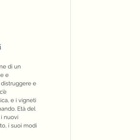
i 
one di un 
ne e 
 distruggere e 
c’è 
ca, e i vigneti 
mando. Età del 
i nuovi 
o, i suoi modi 