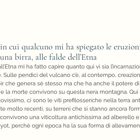
 in cui qualcuno mi ha spiegato le eruzion
na birra, alle falde dell’Etna
ll’Etna mi ha fatto capire quanto qui vi sia l’incarnazi
e. Sulle pendici del vulcano c’è, al contempo, creazio
roir che genera sé stesso ma che ha anche il potere di
ta e la morte convivono su questa nera montagna. Qui 
uovissimo, ci sono le viti prefilosseriche nella terra anti
late molto recenti, su terreni che si stanno ancora for
 convivono una viticoltura antichissima ad alberello e 
Guyot, perché ogni epoca ha la sua forma di allevament