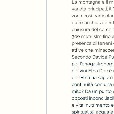
La montagna e il ma
varietà principali, 
zona così particolar
e ormai chiusa per l
chiusura del cerchio
300 metri slm fino a
presenza di terreni 
attive che minaccer
Secondo Davide Puc
per l’enogastronomia
dei vini Etna Doc è 
dell’Etna ha saputo
continuità con una 
mito? Da un punto d
opposti inconciliabi
e vita; nutrimento e
spiritualità; acqua e