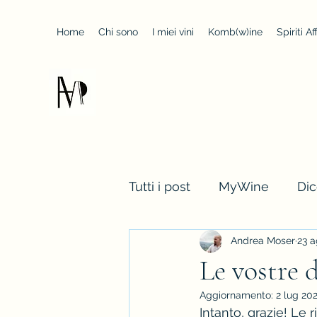
Home
Chi sono
I miei vini
Komb(w)ine
Spiriti Aff
AndreaMoserWinemaker
Tutti i post
MyWine
Di
Andrea Moser
23 a
Winemaker life
Le vostre 
Aggiornamento:
2 lug 20
Intanto, grazie! Le 