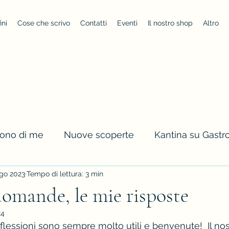
ini
Cose che scrivo
Contatti
Eventi
Il nostro shop
Altro
cono di me
Nuove scoperte
Kantina su Gast
go 2023
Tempo di lettura: 3 min
domande, le mie risposte
24
riflessioni sono sempre molto utili e benvenute!  Il no