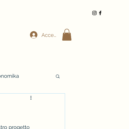
Accedi
ronomika
stro progetto 