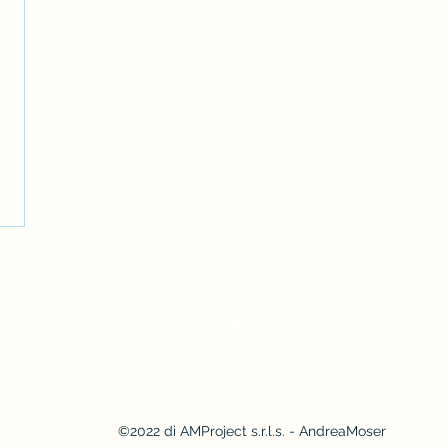
AndreaMoserWinemaker
Privacy Policy
-
Cookie Policy
-
Copyright e policy sui contenuti
Fotografie di
Giandomenico Frassi
e
Gaia Menchicchi
©2022 di AMProject s.r.l.s. - AndreaMoser