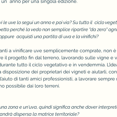
i un  anno per una singola edizione.
i le uve lo segui un anno e poi via? Su tutto il  ciclo vege
etto perché la vedo non semplice ripartire "da zero" ogn
ppure  acquisti una partita di uva e la vinifichi?
nti a vinificare uve semplicemente comprate, non è 
e il progetto fin dal terreno, lavorando sulle vigne e v
durante tutto il ciclo vegetativo e in vendemmia. L’ide
 disposizione dei proprietari dei vigneti e aiutarli, con
iuto di tanti amici professionisti, a lavorare sempre 
 possibile dai loro terreni.
na zona e un'uva, quindi significa anche dover interpreta
andrà dispersa la matrice territoriale?