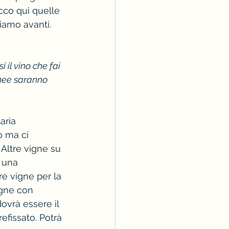
cco qui quelle 
tiamo avanti.
il vino che fai 
inee saranno 
aria 
o ma ci 
Altre vigne su 
 una 
e vigne per la 
gne con 
ovrà essere il 
refissato. Potrà 