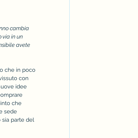
anno cambia 
 via in un 
nsibile avete 
do che in poco 
vissuto con 
 nuove idee 
 comprare 
vinto che 
 e sede 
sia parte del 