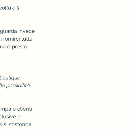
olta o ti 
riguarda invece 
fornirci tutta 
 ma è presto 
 boutique 
e possibilità 
mpa e clienti 
clusive e 
 e si sostenga 