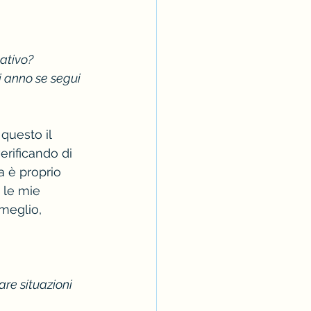
tativo?
i anno se segui 
questo il 
erificando di 
a è proprio 
 le mie 
meglio, 
re situazioni 