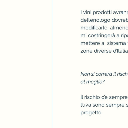
I vini prodotti avra
dell’enologo dovreb
modificarle, almeno
mi costringerà a ri
mettere a  sistema 
zone diverse d’Itali
Non si correrà il risc
al meglio?
Il rischio c’è sempr
l’uva sono sempre st
progetto. 