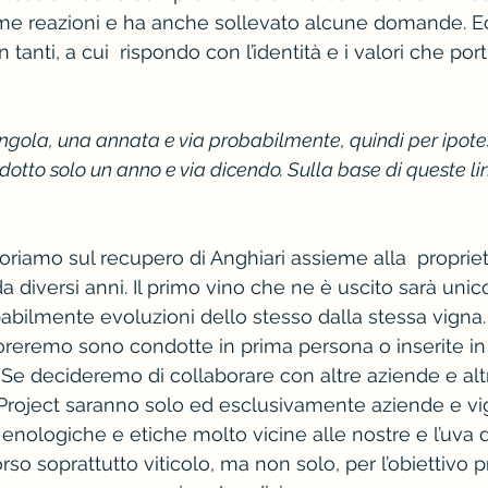
ime reazioni e ha anche sollevato alcune domande. E
 tanti, a cui  rispondo con l’identità e i valori che por
ngola, una annata e via probabilmente, quindi per ipotesi 
dotto solo un anno e via dicendo. Sulla base di queste l
avoriamo sul recupero di Anghiari assieme alla  propriet
 diversi anni. Il primo vino che ne è uscito sarà unic
bilmente evoluzioni dello stesso dalla stessa vigna. 
oreremo sono condotte in prima persona o inserite in
 Se decideremo di collaborare con altre aziende e altr
Project saranno solo ed esclusivamente aziende e vi
 enologiche e etiche molto vicine alle nostre e l’uva d
rso soprattutto viticolo, ma non solo, per l’obiettivo p