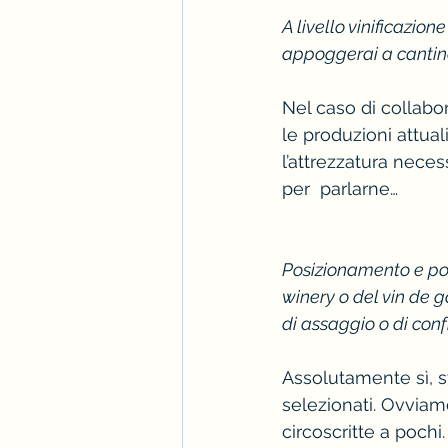
A livello vinificazion
appoggerai a cantine
Nel caso di collabor
le produzioni attual
l’attrezzatura neces
per  parlarne…
Posizionamento e poss
winery o del vin de g
di assaggio o di conf
Assolutamente sì, s
selezionati. Ovviam
circoscritte a pochi