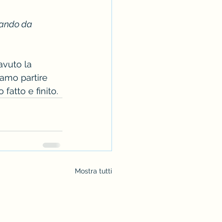
rando da 
avuto la 
iamo partire 
fatto e finito.
Mostra tutti